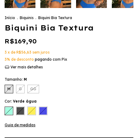
Início
.
Biquinis
.
Biquini Bia Textura
Biquini Bia Textura
R$169,90
3
x de
R$56,63
sem juros
3% de desconto
pagando com Pix
Ver mais detalhes
Tamanho:
M
M
G
GG
Cor:
Verde água
Guia de medidas