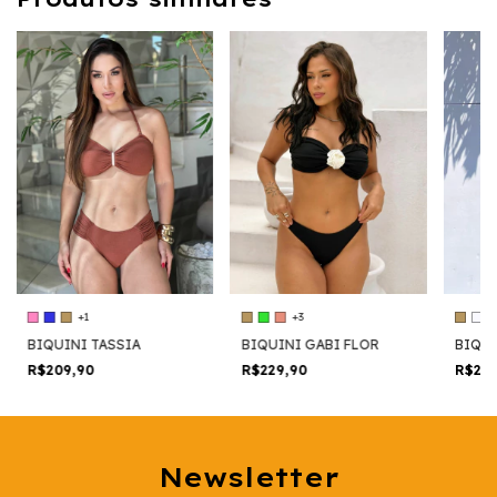
+1
+3
BIQUINI TASSIA
BIQUINI GABI FLOR
BIQUI
R$209,90
R$229,90
R$22
Newsletter