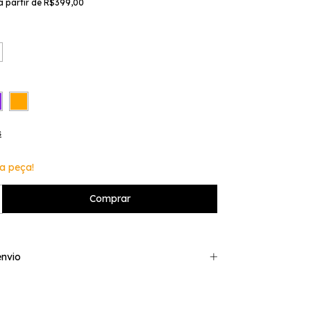
a partir de
R$399,00
s
a peça!
nvio