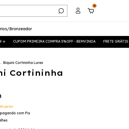
0
rios/Bronzeador
OM PRIMEIRA COMPRA 5%OFF - BEMVINDA
FRETE GRÁTIS PARA TODO 
.
Biquini Cortininha Lurex
ni Cortininha
0
em juros
pagando com Pix
alhes