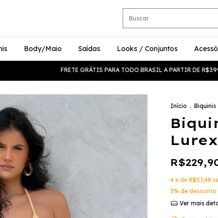
nis
Body/Maio
Saídas
Looks / Conjuntos
Acessó
FRETE GRÁTIS PARA TODO BRASIL A PARTIR DE R$399 ✈️
CUP
Início
.
Biquinis
Biqui
Lurex
R$229,9
4
x de
R$57,48
s
3% de desconto
Ver mais det