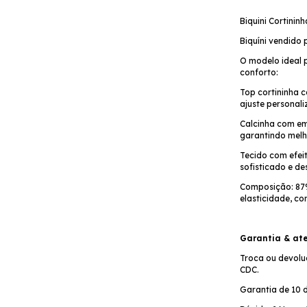
Biquini Cortinin
Biquíni vendido 
O modelo ideal 
conforto:
Top cortininha 
ajuste personal
Calcinha com e
garantindo melho
Tecido com efeit
sofisticado e de
Composição: 87%
elasticidade, co
Garantia & at
Troca ou devolu
CDC.
Garantia de 10 d