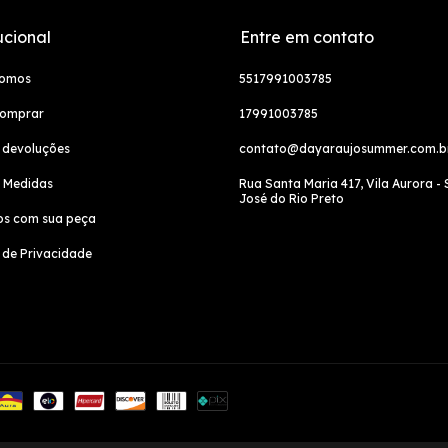
ucional
Entre em contato
somos
5517991003785
omprar
17991003785
 devoluções
contato@dayaraujosummer.com.b
e Medidas
Rua Santa Maria 417, Vila Aurora -
José do Rio Preto
os com sua peça
a de Privacidade