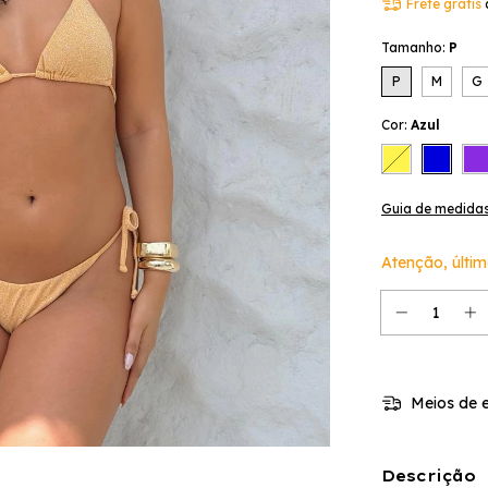
Frete grátis
Tamanho:
P
P
M
G
Cor:
Azul
Guia de medida
Atenção, últim
Meios de e
Descrição