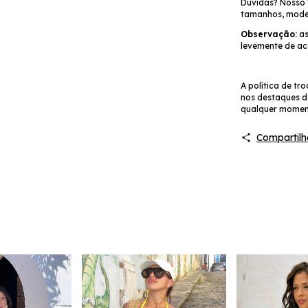
Dúvidas? Nosso 
tamanhos, model
Observação:
as
levemente de ac
A política de tr
nos destaques 
qualquer momen
Compartilh