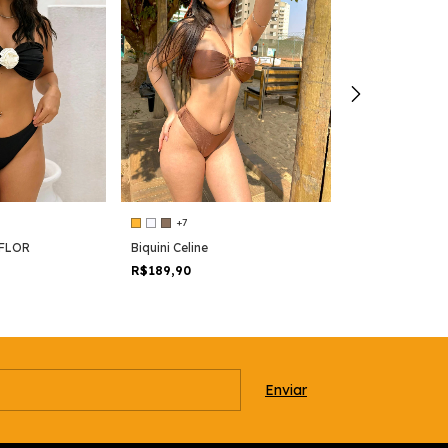
+7
+9
 FLOR
Biquini Celine
Biquini Juliana
R$189,90
R$179,90