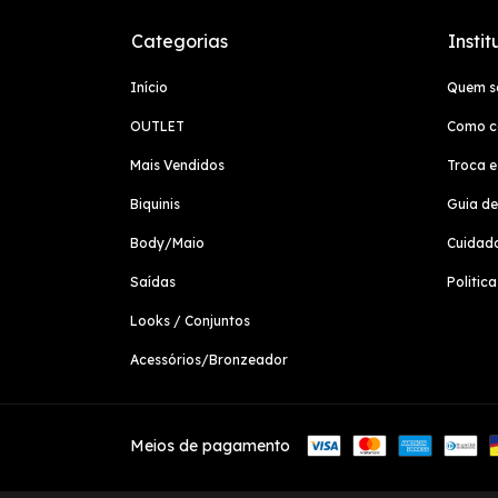
Categorias
Instit
Início
Quem 
OUTLET
Como c
Mais Vendidos
Troca e
Biquinis
Guia d
Body/Maio
Cuidad
Saídas
Politic
Looks / Conjuntos
Acessórios/Bronzeador
Meios de pagamento