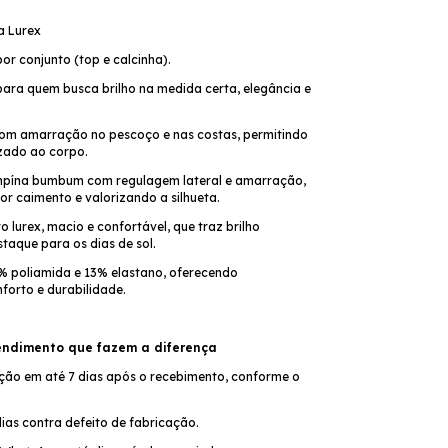
ha Lurex
por conjunto (top e calcinha).
para quem busca brilho na medida certa, elegância e
com amarração no pescoço e nas costas, permitindo
izado ao corpo.
mpína bumbum com regulagem lateral e amarração,
r caimento e valorizando a silhueta.
o lurex, macio e confortável, que traz brilho
staque para os dias de sol.
 poliamida e 13% elastano, oferecendo
nforto e durabilidade.
endimento que fazem a diferença
ção em até 7 dias após o recebimento, conforme o
ias contra defeito de fabricação.