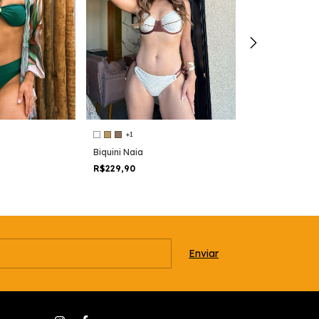
+1
+1
Biquini Naia
BIQUINI TASS
R$229,90
R$209,90