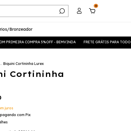
0
rios/Bronzeador
IRA COMPRA 5%OFF - BEMVINDA
FRETE GRÁTIS PARA TODO BRASIL A
.
Biquini Cortininha Lurex
ni Cortininha
0
em juros
pagando com Pix
alhes