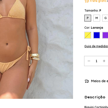
Frete grátis
Tamanho:
P
P
M
G
Cor:
Laranja
Guia de medida
Meios de e
Descrição
Biquini Cortinin