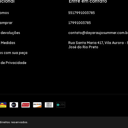
ucional
Entre em contato
somos
5517991003785
omprar
17991003785
 devoluções
contato@dayaraujosummer.com.b
e Medidas
Rua Santa Maria 417, Vila Aurora -
José do Rio Preto
os com sua peça
a de Privacidade
ireitos reservados.