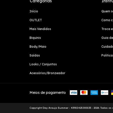
Categorias
Instit
Início
Quem 
OUTLET
Como c
Mais Vendidos
Troca e
Biquinis
Guia d
Body/Maio
Cuidad
Saídas
Politic
Looks / Conjuntos
Acessórios/Bronzeador
Meios de pagamento
Copyright Day Araujo Summer - 43915425000133 - 2026. Todos os d