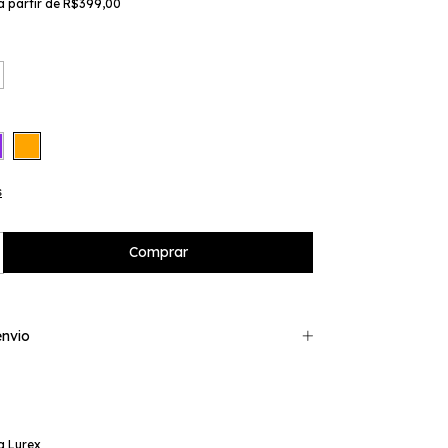
a partir de
R$399,00
s
nvio
ha Lurex