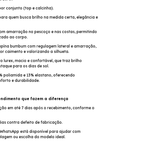
por conjunto (top e calcinha).
para quem busca brilho na medida certa, elegância e
com amarração no pescoço e nas costas, permitindo
izado ao corpo.
mpína bumbum com regulagem lateral e amarração,
r caimento e valorizando a silhueta.
o lurex, macio e confortável, que traz brilho
staque para os dias de sol.
 poliamida e 13% elastano, oferecendo
nforto e durabilidade.
endimento que fazem a diferença
ção em até 7 dias após o recebimento, conforme o
ias contra defeito de fabricação.
WhatsApp está disponível para ajudar com
agem ou escolha do modelo ideal.