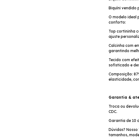
Biquíni vendido 
O modelo ideal 
conforto:
Top cortininha 
ajuste personal
Calcinha com e
garantindo melho
Tecido com efeit
sofisticado e de
Composição: 87%
elasticidade, co
Garantia & at
Troca ou devolu
CDC.
Garantia de 10 d
Dúvidas? Nosso 
tamanhos, model