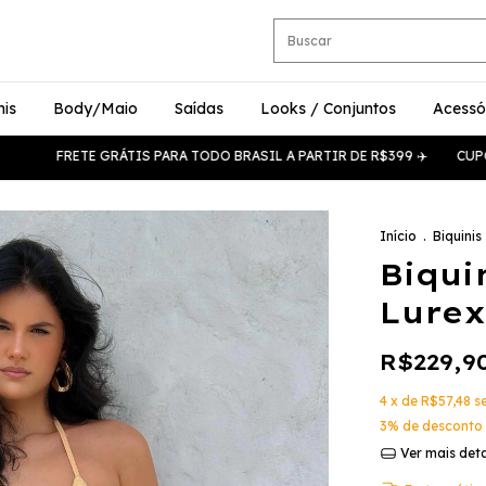
nis
Body/Maio
Saídas
Looks / Conjuntos
Acessó
FRETE GRÁTIS PARA TODO BRASIL A PARTIR DE R$399 ✈️
CUPOM PRIME
Início
.
Biquinis
Biqui
Lurex
R$229,9
4
x de
R$57,48
s
3% de desconto
Ver mais det