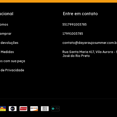
ucional
Entre em contato
somos
5517991003785
omprar
17991003785
 devoluções
contato@dayaraujosummer.com.b
e Medidas
Rua Santa Maria 417, Vila Aurora -
José do Rio Preto
os com sua peça
a de Privacidade