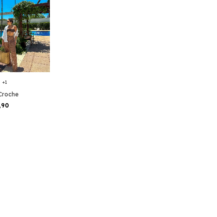
+1
Croche
,90