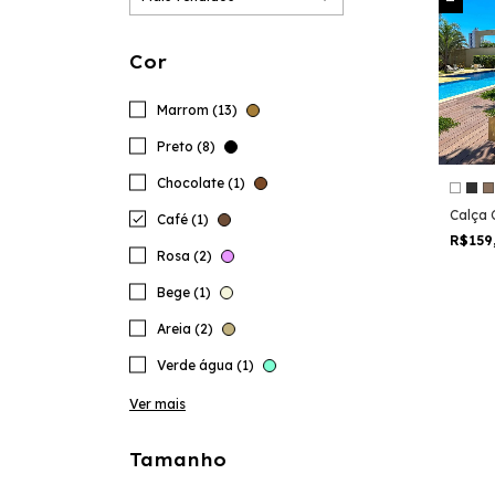
Cor
Marrom (13)
Preto (8)
Chocolate (1)
Calça 
Café (1)
R$159
Rosa (2)
Bege (1)
Areia (2)
Verde água (1)
Ver mais
Tamanho