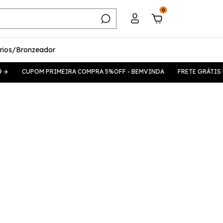
0
rios/Bronzeador
️
CUPOM PRIMEIRA COMPRA 5%OFF - BEMVINDA
FRETE GRÁTIS PA